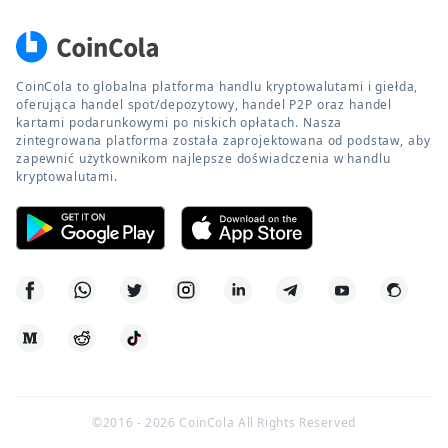
CoinCola to globalna platforma handlu kryptowalutami i giełda,
oferująca handel spot/depozytowy, handel P2P oraz handel
kartami podarunkowymi po niskich opłatach. Nasza
zintegrowana platforma została zaprojektowana od podstaw, aby
zapewnić użytkownikom najlepsze doświadczenia w handlu
kryptowalutami.
©2016 -
2026
CoinCola All Rights Reserved