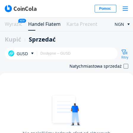
Pomoc
NEW
Wyrazić
Handel Fiatem
Karta Prezent
NGN
Kupić
Sprzedać
GUSD
Filtry
Natychmiastowa sprzedaż