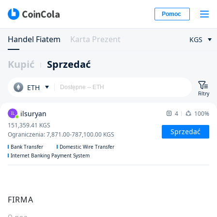
Pomoc
Handel Fiatem
Karta Prezent
KGS
Kupić
Sprzedać
ETH
Filtry
ilsuryan
4
100%
IL
151,359.41
KGS
Sprzedać
Ograniczenia
:
7,871.00
-
787,100.00
KGS
Bank Transfer
Domestic Wire Transfer
Internet Banking Payment System
FIRMA