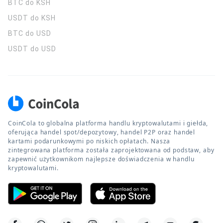
BTC do KSH
USDT do KSH
BTC do USD
USDT do USD
CoinCola to globalna platforma handlu kryptowalutami i giełda,
oferująca handel spot/depozytowy, handel P2P oraz handel
kartami podarunkowymi po niskich opłatach. Nasza
zintegrowana platforma została zaprojektowana od podstaw, aby
zapewnić użytkownikom najlepsze doświadczenia w handlu
kryptowalutami.