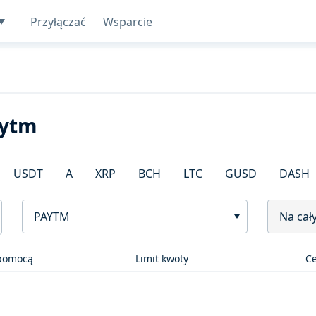
Przyłączać
Wsparcie
aytm
USDT
A
XRP
BCH
LTC
GUSD
DASH
PAYTM
Na cał
 pomocą
Limit kwoty
C