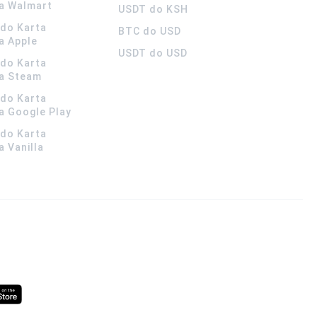
a Walmart
USDT do KSH
ldo Karta
BTC do USD
a Apple
USDT do USD
ldo Karta
a Steam
ldo Karta
 Google Play
ldo Karta
 Vanilla