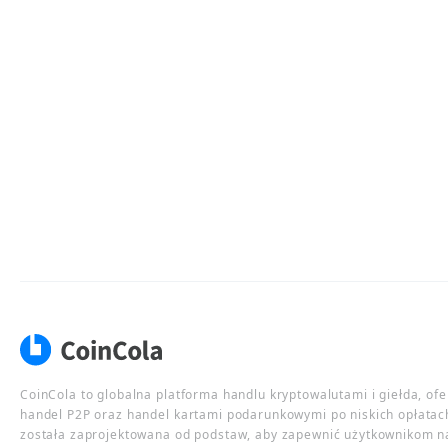
CoinCola to globalna platforma handlu kryptowalutami i giełda, of
handel P2P oraz handel kartami podarunkowymi po niskich opłatac
została zaprojektowana od podstaw, aby zapewnić użytkownikom n