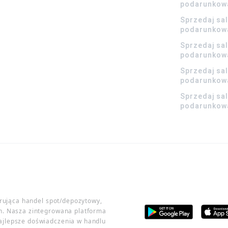
podarunkow
Sprzedaj sa
podarunkow
Sprzedaj sa
podarunkow
Sprzedaj sa
podarunkowa
Sprzedaj sa
podarunkowa
erująca handel spot/depozytowy,
h. Nasza zintegrowana platforma
ajlepsze doświadczenia w handlu