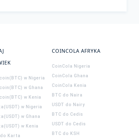
AJ
COINCOLA AFRYKA
WIEK
CoinCola
Nigeria
CoinCola
Ghana
coin(BTC) w Nigeria
CoinCola
Kenia
tcoin(BTC) w Ghana
BTC do Naira
tcoin(BTC) w Kenia
USDT do Nairy
ta(USDT) w Nigeria
BTC do Cedis
ta(USDT) w Ghana
USDT do Cedis
ta(USDT) w Kenia
BTC do KSH
ldo Karta