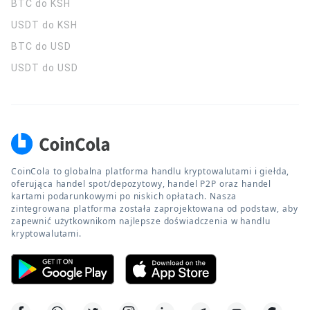
BTC do KSH
USDT do KSH
BTC do USD
USDT do USD
CoinCola to globalna platforma handlu kryptowalutami i giełda,
oferująca handel spot/depozytowy, handel P2P oraz handel
kartami podarunkowymi po niskich opłatach. Nasza
zintegrowana platforma została zaprojektowana od podstaw, aby
zapewnić użytkownikom najlepsze doświadczenia w handlu
kryptowalutami.