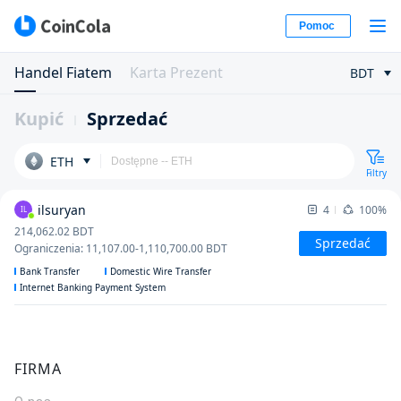
Pomoc
Handel Fiatem
Karta Prezent
BDT
Kupić
Sprzedać
ETH
Filtry
ilsuryan
4
100%
IL
214,062.02
BDT
Sprzedać
Ograniczenia
:
11,107.00
-
1,110,700.00
BDT
Bank Transfer
Domestic Wire Transfer
Internet Banking Payment System
FIRMA