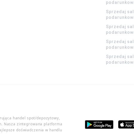
podarunkow
Sprzedaj sa
podarunkow
Sprzedaj sa
podarunkow
Sprzedaj sa
podarunkowa
Sprzedaj sa
podarunkowa
erująca handel spot/depozytowy,
h. Nasza zintegrowana platforma
ajlepsze doświadczenia w handlu