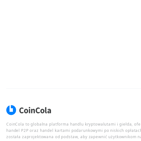
CoinCola to globalna platforma handlu kryptowalutami i giełda, of
handel P2P oraz handel kartami podarunkowymi po niskich opłatac
została zaprojektowana od podstaw, aby zapewnić użytkownikom n