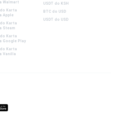
a Walmart
USDT do KSH
ldo Karta
BTC do USD
a Apple
USDT do USD
ldo Karta
a Steam
ldo Karta
 Google Play
ldo Karta
 Vanilla