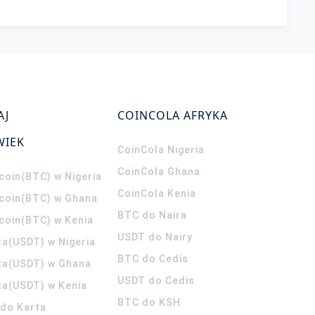
AJ
COINCOLA AFRYKA
WIEK
CoinCola
Nigeria
CoinCola
Ghana
coin(BTC) w Nigeria
CoinCola
Kenia
tcoin(BTC) w Ghana
BTC do Naira
tcoin(BTC) w Kenia
USDT do Nairy
ta(USDT) w Nigeria
BTC do Cedis
ta(USDT) w Ghana
USDT do Cedis
ta(USDT) w Kenia
BTC do KSH
ldo Karta