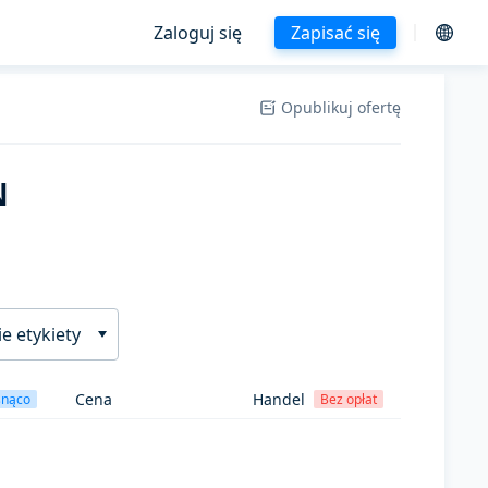
Zaloguj się
Zapisać się
Opublikuj ofertę
N
e etykiety
Cena
Handel
snąco
Bez opłat