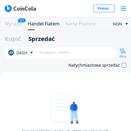
Pomoc
NEW
Wyrazić
Handel Fiatem
Karta Prezent
NGN
Kupić
Sprzedać
DASH
Filtry
Natychmiastowa sprzedaż