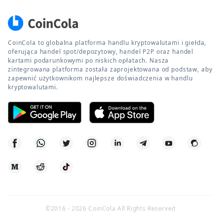
CoinCola to globalna platforma handlu kryptowalutami i giełda,
oferująca handel spot/depozytowy, handel P2P oraz handel
kartami podarunkowymi po niskich opłatach. Nasza
zintegrowana platforma została zaprojektowana od podstaw, aby
zapewnić użytkownikom najlepsze doświadczenia w handlu
kryptowalutami.
©2016 -
2026
CoinCola All Rights Reserved