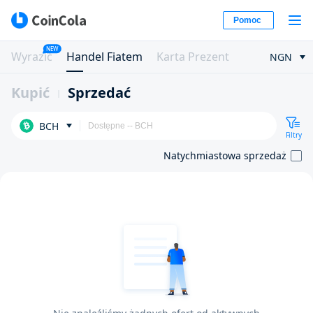
Pomoc
NEW
Wyrazić
Handel Fiatem
Karta Prezent
NGN
Kupić
Sprzedać
BCH
Filtry
Natychmiastowa sprzedaż