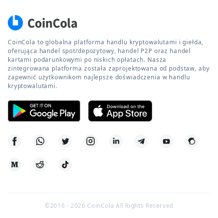
CoinCola to globalna platforma handlu kryptowalutami i giełda,
oferująca handel spot/depozytowy, handel P2P oraz handel
kartami podarunkowymi po niskich opłatach. Nasza
zintegrowana platforma została zaprojektowana od podstaw, aby
zapewnić użytkownikom najlepsze doświadczenia w handlu
kryptowalutami.
©2016 -
2026
CoinCola All Rights Reserved