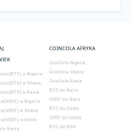
AJ
COINCOLA AFRYKA
WIEK
CoinCola
Nigeria
CoinCola
Ghana
coin(BTC) w Nigeria
CoinCola
Kenia
tcoin(BTC) w Ghana
BTC do Naira
tcoin(BTC) w Kenia
USDT do Nairy
ta(USDT) w Nigeria
BTC do Cedis
ta(USDT) w Ghana
USDT do Cedis
ta(USDT) w Kenia
BTC do KSH
ldo Karta