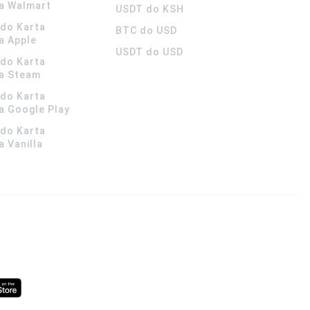
a Walmart
USDT do KSH
ldo Karta
BTC do USD
a Apple
USDT do USD
ldo Karta
a Steam
ldo Karta
 Google Play
ldo Karta
 Vanilla