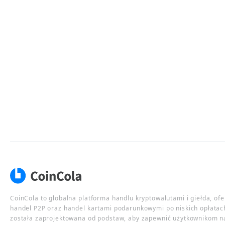
CoinCola to globalna platforma handlu kryptowalutami i giełda, of
handel P2P oraz handel kartami podarunkowymi po niskich opłatac
została zaprojektowana od podstaw, aby zapewnić użytkownikom n