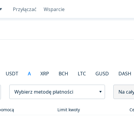
Przyłączać
Wsparcie
USDT
A
XRP
BCH
LTC
GUSD
DASH
Wybierz metodę płatności
Na cał
 pomocą
Limit kwoty
C