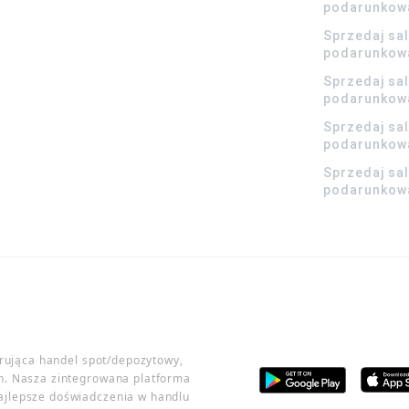
podarunkow
Sprzedaj sa
podarunkow
Sprzedaj sa
podarunkow
Sprzedaj sa
podarunkowa
Sprzedaj sa
podarunkowa
erująca handel spot/depozytowy,
h. Nasza zintegrowana platforma
ajlepsze doświadczenia w handlu