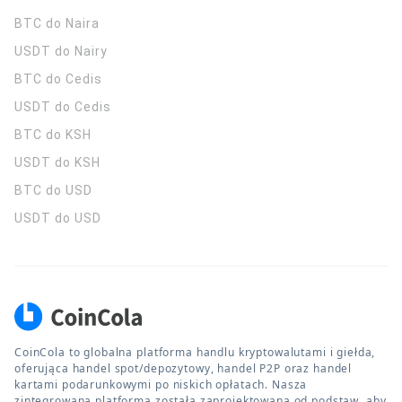
BTC do Naira
USDT do Nairy
BTC do Cedis
USDT do Cedis
BTC do KSH
USDT do KSH
BTC do USD
USDT do USD
CoinCola to globalna platforma handlu kryptowalutami i giełda,
oferująca handel spot/depozytowy, handel P2P oraz handel
kartami podarunkowymi po niskich opłatach. Nasza
zintegrowana platforma została zaprojektowana od podstaw, aby