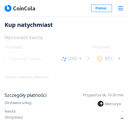
Pomoc
Kup natychmiast
Wprowadź kwotę
Chcę kupić
Otrzymam
USD
BTC
Wybierz metodę płatności
Szczegóły płatności
Przyjazd za ok. 10-30 min
Dostawca usług
Mercuryo
Kwota
-
-
Otrzymasz
-
-