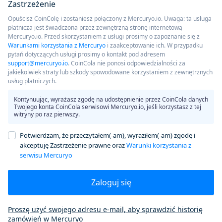
Zastrzeżenie
Opuścisz CoinColę i zostaniesz połączony z Mercuryo.io. Uwaga: ta usługa
płatnicza jest świadczona przez zewnętrzną stronę internetową
Mercuryo.io. Przed skorzystaniem z usługi prosimy o zapoznanie się z
Warunkami korzystania z Mercuryo
i zaakceptowanie ich. W przypadku
pytań dotyczących usługi prosimy o kontakt pod adresem
support@mercuryo.io
. CoinCola nie ponosi odpowiedzialności za
jakiekolwiek straty lub szkody spowodowane korzystaniem z zewnętrznych
usług płatniczych.
Kontynuując, wyrażasz zgodę na udostępnienie przez CoinCola danych
Twojego konta CoinCola serwisowi Mercuryo.io, jeśli korzystasz z tej
witryny po raz pierwszy.
Potwierdzam, że przeczytałem(-am), wyraziłem(-am) zgodę i
akceptuję Zastrzeżenie prawne oraz
Warunki korzystania z
serwisu Mercuryo
Zaloguj się
Proszę użyć swojego adresu e-mail, aby sprawdzić historię
zamówień w Mercuryo