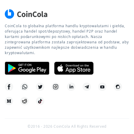
CoinCola to globalna platforma handlu kryptowalutami i giełda,
oferująca handel spot/depozytowy, handel P2P oraz handel
kartami podarunkowymi po niskich opłatach. Nasza
zintegrowana platforma została zaprojektowana od podstaw, aby
zapewnić użytkownikom najlepsze doświadczenia w handlu
kryptowalutami.
©2016 -
2026
CoinCola All Rights Reserved