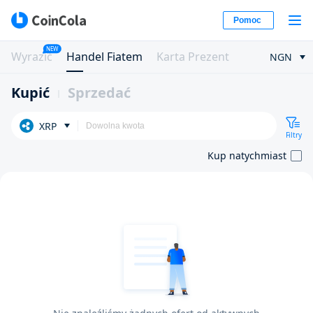
Pomoc
NEW
Wyrazić
Handel Fiatem
Karta Prezent
NGN
Kupić
Sprzedać
XRP
Filtry
Kup natychmiast