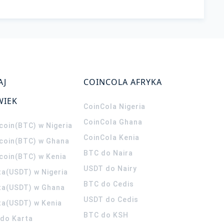
AJ
COINCOLA AFRYKA
WIEK
CoinCola
Nigeria
CoinCola
Ghana
coin(BTC) w Nigeria
CoinCola
Kenia
tcoin(BTC) w Ghana
BTC do Naira
tcoin(BTC) w Kenia
USDT do Nairy
ta(USDT) w Nigeria
BTC do Cedis
ta(USDT) w Ghana
USDT do Cedis
ta(USDT) w Kenia
BTC do KSH
ldo Karta