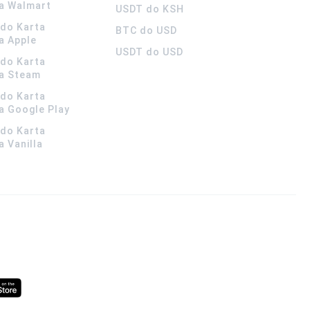
a Walmart
USDT do KSH
ldo Karta
BTC do USD
a Apple
USDT do USD
ldo Karta
a Steam
ldo Karta
 Google Play
ldo Karta
 Vanilla