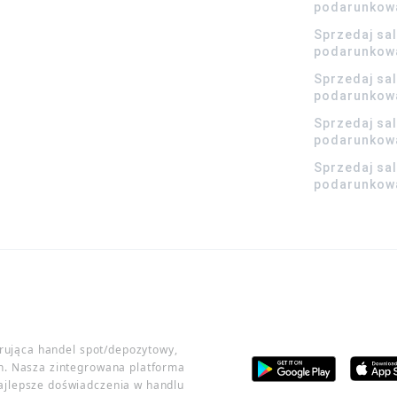
podarunkow
Sprzedaj sa
podarunkow
Sprzedaj sa
podarunkow
Sprzedaj sa
podarunkowa
Sprzedaj sa
podarunkowa
erująca handel spot/depozytowy,
h. Nasza zintegrowana platforma
ajlepsze doświadczenia w handlu