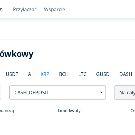
Przyłączać
Wsparcie
otówkowy
USDT
A
XRP
BCH
LTC
GUSD
DASH
CASH_DEPOSIT
Na cał
 pomocą
Limit kwoty
C