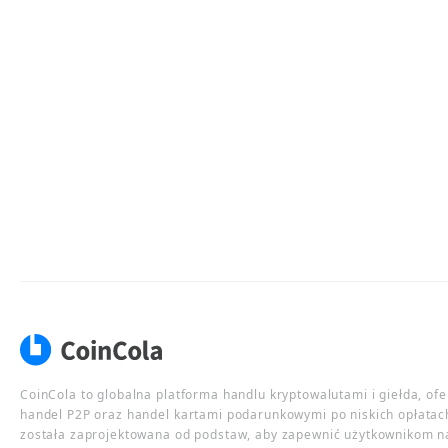
CoinCola to globalna platforma handlu kryptowalutami i giełda, of
handel P2P oraz handel kartami podarunkowymi po niskich opłatac
została zaprojektowana od podstaw, aby zapewnić użytkownikom n