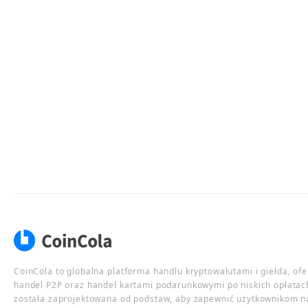
CoinCola to globalna platforma handlu kryptowalutami i giełda, of
handel P2P oraz handel kartami podarunkowymi po niskich opłatac
została zaprojektowana od podstaw, aby zapewnić użytkownikom n