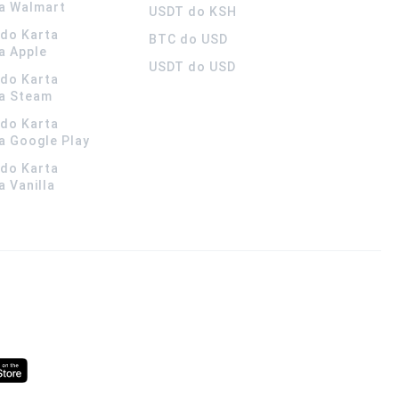
a Walmart
USDT do KSH
ldo Karta
BTC do USD
a Apple
USDT do USD
ldo Karta
a Steam
ldo Karta
 Google Play
ldo Karta
 Vanilla