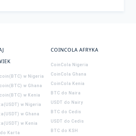
AJ
COINCOLA AFRYKA
WIEK
CoinCola
Nigeria
CoinCola
Ghana
coin(BTC) w Nigeria
CoinCola
Kenia
tcoin(BTC) w Ghana
BTC do Naira
tcoin(BTC) w Kenia
USDT do Nairy
ta(USDT) w Nigeria
BTC do Cedis
ta(USDT) w Ghana
USDT do Cedis
ta(USDT) w Kenia
BTC do KSH
ldo Karta