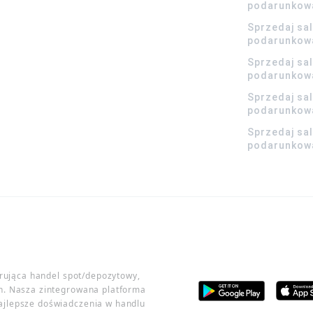
podarunkow
Sprzedaj sa
podarunkow
Sprzedaj sa
podarunkow
Sprzedaj sa
podarunkowa
Sprzedaj sa
podarunkowa
erująca handel spot/depozytowy,
h. Nasza zintegrowana platforma
ajlepsze doświadczenia w handlu