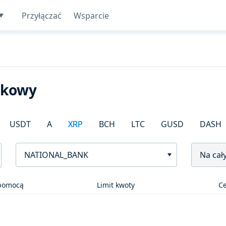
Przyłączać
Wsparcie
nkowy
USDT
A
XRP
BCH
LTC
GUSD
DASH
NATIONAL_BANK
Na cał
 pomocą
Limit kwoty
C