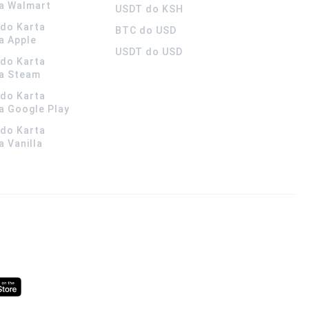
a Walmart
USDT do KSH
ldo Karta
BTC do USD
a Apple
USDT do USD
ldo Karta
a Steam
ldo Karta
 Google Play
ldo Karta
 Vanilla