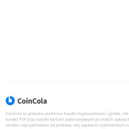
CoinCola to globalna platforma handlu kryptowalutami i giełda, of
handel P2P oraz handel kartami podarunkowymi po niskich opłatac
została zaprojektowana od podstaw, aby zapewnić użytkownikom n