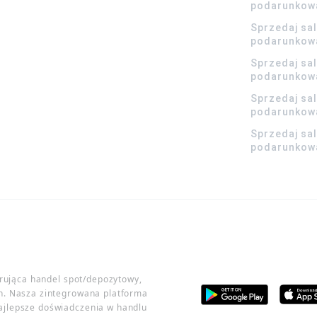
podarunkow
Sprzedaj sa
podarunkow
Sprzedaj sa
podarunkow
Sprzedaj sa
podarunkowa
Sprzedaj sa
podarunkowa
erująca handel spot/depozytowy,
h. Nasza zintegrowana platforma
ajlepsze doświadczenia w handlu