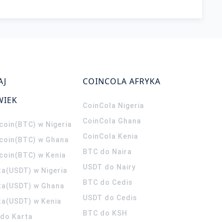
AJ
COINCOLA AFRYKA
WIEK
CoinCola
Nigeria
CoinCola
Ghana
coin(BTC) w Nigeria
CoinCola
Kenia
tcoin(BTC) w Ghana
BTC do Naira
tcoin(BTC) w Kenia
USDT do Nairy
ta(USDT) w Nigeria
BTC do Cedis
ta(USDT) w Ghana
USDT do Cedis
ta(USDT) w Kenia
BTC do KSH
ldo Karta