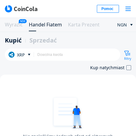
Pomoc
NEW
Wyrazić
Handel Fiatem
Karta Prezent
NGN
Kupić
Sprzedać
XRP
Filtry
Kup natychmiast