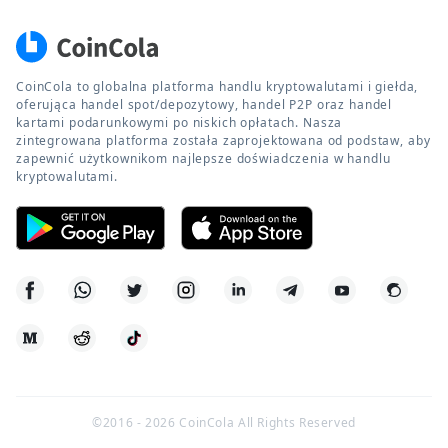
CoinCola to globalna platforma handlu kryptowalutami i giełda,
oferująca handel spot/depozytowy, handel P2P oraz handel
kartami podarunkowymi po niskich opłatach. Nasza
zintegrowana platforma została zaprojektowana od podstaw, aby
zapewnić użytkownikom najlepsze doświadczenia w handlu
kryptowalutami.
©2016 -
2026
CoinCola All Rights Reserved