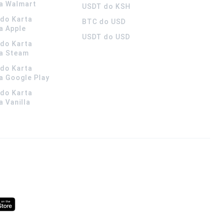
a Walmart
USDT do KSH
ldo Karta
BTC do USD
a Apple
USDT do USD
ldo Karta
a Steam
ldo Karta
 Google Play
ldo Karta
 Vanilla