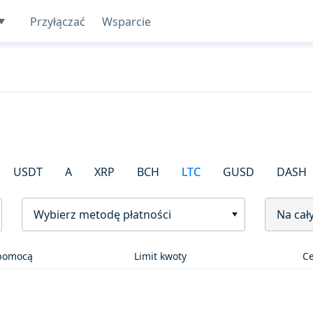
Przyłączać
Wsparcie
USDT
A
XRP
BCH
LTC
GUSD
DASH
Wybierz metodę płatności
Na cał
 pomocą
Limit kwoty
C