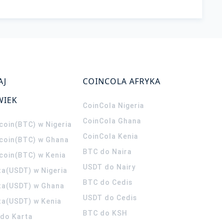
AJ
COINCOLA AFRYKA
WIEK
CoinCola
Nigeria
CoinCola
Ghana
coin(BTC) w Nigeria
CoinCola
Kenia
tcoin(BTC) w Ghana
BTC do Naira
tcoin(BTC) w Kenia
USDT do Nairy
ta(USDT) w Nigeria
BTC do Cedis
ta(USDT) w Ghana
USDT do Cedis
ta(USDT) w Kenia
BTC do KSH
ldo Karta