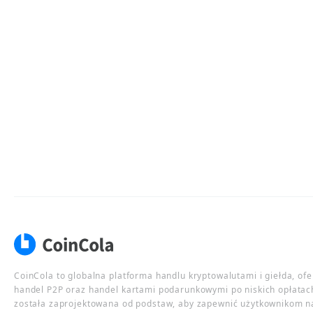
CoinCola to globalna platforma handlu kryptowalutami i giełda, of
handel P2P oraz handel kartami podarunkowymi po niskich opłatac
została zaprojektowana od podstaw, aby zapewnić użytkownikom n