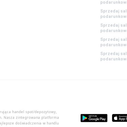
podarunkow
Sprzedaj sa
podarunkow
Sprzedaj sa
podarunkow
Sprzedaj sa
podarunkowa
Sprzedaj sa
podarunkowa
erująca handel spot/depozytowy,
h. Nasza zintegrowana platforma
ajlepsze doświadczenia w handlu