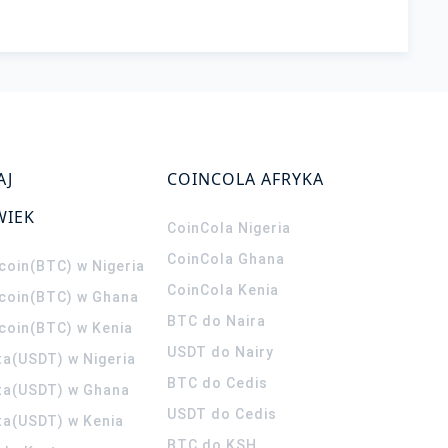
AJ
COINCOLA AFRYKA
WIEK
CoinCola
Nigeria
CoinCola
Ghana
coin(BTC) w Nigeria
CoinCola
Kenia
tcoin(BTC) w Ghana
BTC do Naira
tcoin(BTC) w Kenia
USDT do Nairy
ta(USDT) w Nigeria
BTC do Cedis
ta(USDT) w Ghana
USDT do Cedis
ta(USDT) w Kenia
BTC do KSH