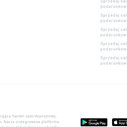
Sprzedaj sa
podarunkow
Sprzedaj sa
podarunkow
Sprzedaj sa
podarunkow
Sprzedaj sa
podarunkowa
Sprzedaj sa
podarunkowa
erująca handel spot/depozytowy,
h. Nasza zintegrowana platforma