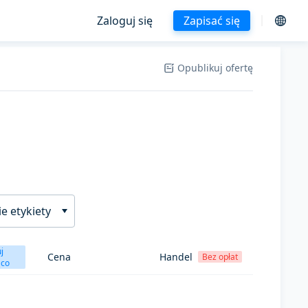
Zaloguj się
Zapisać się
Opublikuj ofertę
e etykiety
j
Cena
Handel
Bez opłat
ąco