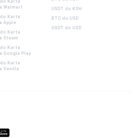
ldo Karta
a Walmart
USDT do KSH
ldo Karta
BTC do USD
a Apple
USDT do USD
ldo Karta
a Steam
ldo Karta
 Google Play
ldo Karta
 Vanilla