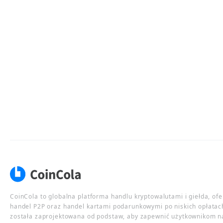
CoinCola to globalna platforma handlu kryptowalutami i giełda, of
handel P2P oraz handel kartami podarunkowymi po niskich opłatac
została zaprojektowana od podstaw, aby zapewnić użytkownikom n