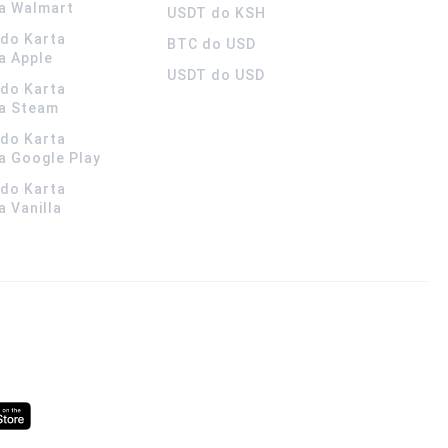
a Walmart
USDT do KSH
ldo Karta
BTC do USD
a Apple
USDT do USD
ldo Karta
a Steam
ldo Karta
 Google Play
ldo Karta
 Vanilla