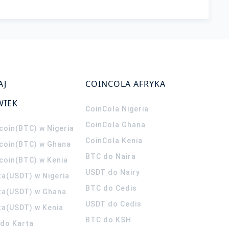
AJ
COINCOLA AFRYKA
WIEK
CoinCola
Nigeria
CoinCola
Ghana
coin(BTC) w Nigeria
CoinCola
Kenia
tcoin(BTC) w Ghana
BTC do Naira
tcoin(BTC) w Kenia
USDT do Nairy
ta(USDT) w Nigeria
BTC do Cedis
ta(USDT) w Ghana
USDT do Cedis
ta(USDT) w Kenia
BTC do KSH
ldo Karta