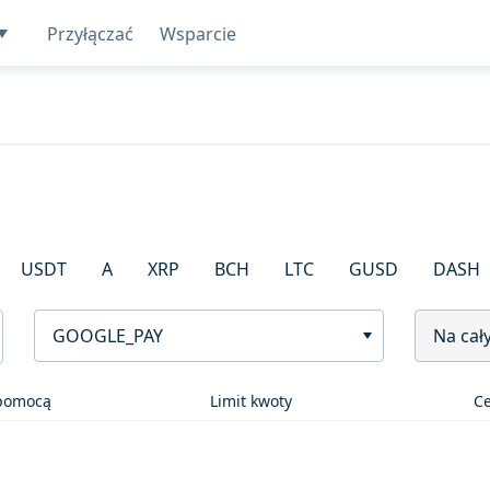
Przyłączać
Wsparcie
USDT
A
XRP
BCH
LTC
GUSD
DASH
GOOGLE_PAY
Na cał
 pomocą
Limit kwoty
C