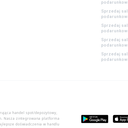
podarunkow
Sprzedaj sa
podarunkow
Sprzedaj sa
podarunkow
Sprzedaj sa
podarunkowa
Sprzedaj sa
podarunkowa
erująca handel spot/depozytowy,
h. Nasza zintegrowana platforma
ajlepsze doświadczenia w handlu