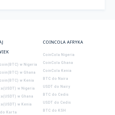
AJ
COINCOLA AFRYKA
WIEK
CoinCola
Nigeria
CoinCola
Ghana
coin(BTC) w Nigeria
CoinCola
Kenia
tcoin(BTC) w Ghana
BTC do Naira
tcoin(BTC) w Kenia
USDT do Nairy
ta(USDT) w Nigeria
BTC do Cedis
ta(USDT) w Ghana
USDT do Cedis
ta(USDT) w Kenia
BTC do KSH
ldo Karta