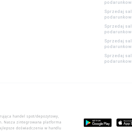
podarunkow
Sprzedaj sa
podarunkow
Sprzedaj sa
podarunkow
Sprzedaj sa
podarunkowa
Sprzedaj sa
podarunkowa
erująca handel spot/depozytowy,
h. Nasza zintegrowana platforma
ajlepsze doświadczenia w handlu