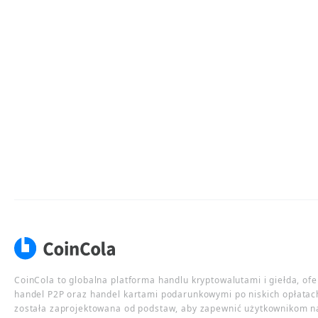
CoinCola to globalna platforma handlu kryptowalutami i giełda, of
handel P2P oraz handel kartami podarunkowymi po niskich opłatac
została zaprojektowana od podstaw, aby zapewnić użytkownikom n