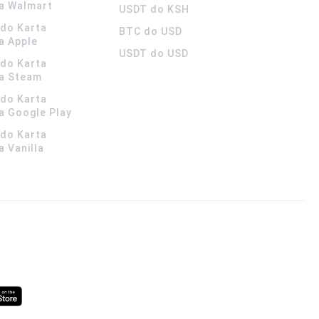
a Walmart
USDT do KSH
ldo Karta
BTC do USD
a Apple
USDT do USD
ldo Karta
a Steam
ldo Karta
 Google Play
ldo Karta
 Vanilla