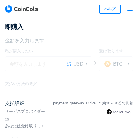
ヘルプ
即購入
金額を入力します
私が購入したい
受け取ります
USD
BTC
支払い方法の選択
支払詳細
payment_gateway_arrive_in: 約10～30分で到着
サービスプロバイダー
Mercuryo
額
-
-
あなたは受け取ります
-
-