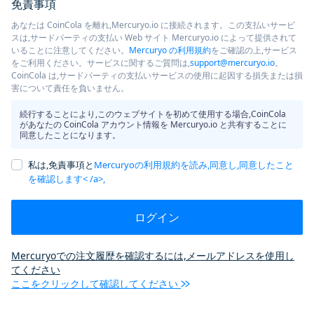
免責事項
あなたは CoinCola を離れ,Mercuryo.io に接続されます。この支払いサービ
スは,サードパーティの支払い Web サイト Mercuryo.io によって提供されて
いることに注意してください。
Mercuryo の利用規約
をご確認の上,サービス
をご利用ください。サービスに関するご質問は,
support@mercuryo.io
。
CoinCola は,サードパーティの支払いサービスの使用に起因する損失または損
害について責任を負いません。
続行することにより,このウェブサイトを初めて使用する場合,CoinCola
があなたの CoinCola アカウント情報を Mercuryo.io と共有することに
同意したことになります。
私は,免責事項と
Mercuryoの利用規約を読み,同意し,同意したこと
を確認します< /a>,
ログイン
Mercuryoでの注文履歴を確認するには,メールアドレスを使用し
てください
ここをクリックして確認してください