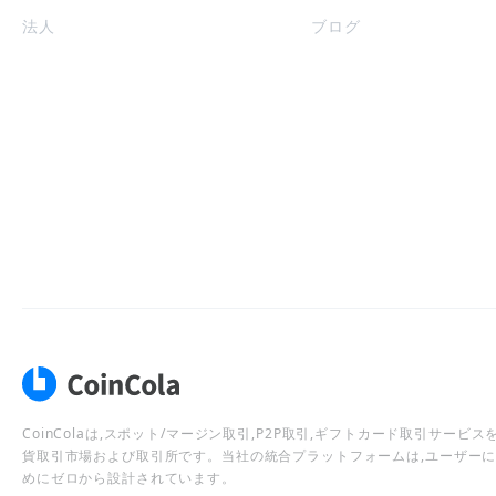
法人
ブログ
CoinColaは,スポット/マージン取引,P2P取引,ギフトカード取引サー
貨取引市場および取引所です。当社の統合プラットフォームは,ユーザー
めにゼロから設計されています。