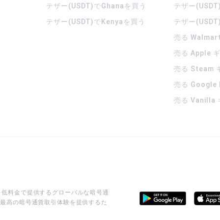
テザー(USDT)でGhanaを買う
テザー(USDT
テザー(USDT)でKenyaを買う
テザー(USDT
売る Walma
売る Apple
売る Steam
売る Google
売る Vanill
ビスを低料金で提供するグローバルな暗号通
に最高の暗号通貨取引体験を提供するた