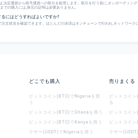
は,法定通貨から暗号通貨への取引を処理します。取引を行う前に,オンボーディングと
00 までの購入には,身元の証明は必要ありません。
認するにはどうすればよいですか?
ページで注文状況を確認できます。ほとんどの決済はオンチェーンで行われ,ネットワークに
どこでも購入
売りまくる
ビットコイン(BTC)でNigeriaを買
ビットコイン(B
う
る
ビットコイン(BTC)でGhanaを買う
ビットコイン(
ビットコイン(BTC)でKenyaを買う
ビットコイン(
テザー(USDT)でNigeriaを買う
テザー(USDT