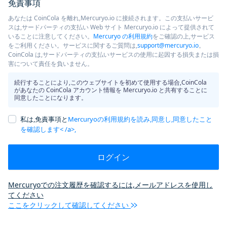
免責事項
あなたは CoinCola を離れ,Mercuryo.io に接続されます。この支払いサービ
スは,サードパーティの支払い Web サイト Mercuryo.io によって提供されて
いることに注意してください。
Mercuryo の利用規約
をご確認の上,サービス
をご利用ください。サービスに関するご質問は,
support@mercuryo.io
。
CoinCola は,サードパーティの支払いサービスの使用に起因する損失または損
害について責任を負いません。
続行することにより,このウェブサイトを初めて使用する場合,CoinCola
があなたの CoinCola アカウント情報を Mercuryo.io と共有することに
同意したことになります。
私は,免責事項と
Mercuryoの利用規約を読み,同意し,同意したこと
を確認します< /a>,
ログイン
Mercuryoでの注文履歴を確認するには,メールアドレスを使用し
てください
ここをクリックして確認してください