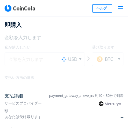
ヘルプ
即購入
金額を入力します
私が購入したい
受け取ります
USD
BTC
支払い方法の選択
支払詳細
payment_gateway_arrive_in: 約10～30分で到着
サービスプロバイダー
Mercuryo
額
-
-
あなたは受け取ります
-
-