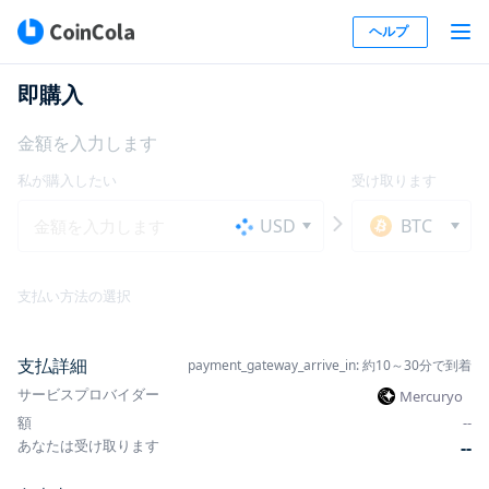
ヘルプ
即購入
金額を入力します
私が購入したい
受け取ります
USD
BTC
支払い方法の選択
支払詳細
payment_gateway_arrive_in: 約10～30分で到着
サービスプロバイダー
Mercuryo
額
-
-
あなたは受け取ります
-
-