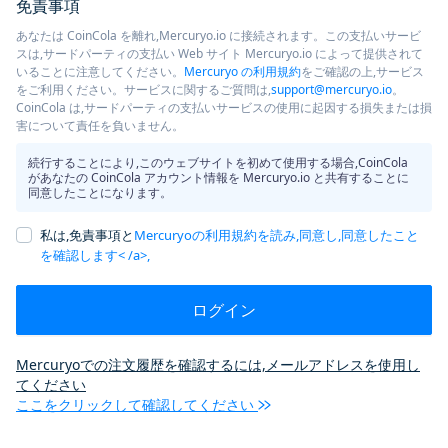
免責事項
あなたは CoinCola を離れ,Mercuryo.io に接続されます。この支払いサービ
スは,サードパーティの支払い Web サイト Mercuryo.io によって提供されて
いることに注意してください。
Mercuryo の利用規約
をご確認の上,サービス
をご利用ください。サービスに関するご質問は,
support@mercuryo.io
。
CoinCola は,サードパーティの支払いサービスの使用に起因する損失または損
害について責任を負いません。
続行することにより,このウェブサイトを初めて使用する場合,CoinCola
があなたの CoinCola アカウント情報を Mercuryo.io と共有することに
同意したことになります。
私は,免責事項と
Mercuryoの利用規約を読み,同意し,同意したこと
を確認します< /a>,
ログイン
Mercuryoでの注文履歴を確認するには,メールアドレスを使用し
てください
ここをクリックして確認してください