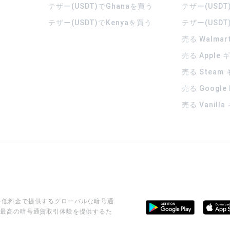
テザー(USDT)でGhanaを買う
テザー(USDT
テザー(USDT)でKenyaを買う
テザー(USDT
売る Walma
売る Apple
売る Steam
売る Google
売る Vanill
ビスを低料金で提供するグローバルな暗号通
に最高の暗号通貨取引体験を提供するた