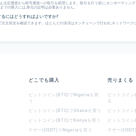
は,法定通貨から暗号通貨への取引を処理します。取引を行う前に,オンボーディングと
00 までの購入には,身元の証明は必要ありません。
認するにはどうすればよいですか?
ページで注文状況を確認できます。ほとんどの決済はオンチェーンで行われ,ネットワークに
どこでも購入
売りまくる
ビットコイン(BTC)でNigeriaを買
ビットコイン(B
う
る
ビットコイン(BTC)でGhanaを買う
ビットコイン(
ビットコイン(BTC)でKenyaを買う
ビットコイン(
テザー(USDT)でNigeriaを買う
テザー(USDT