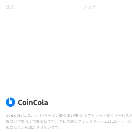
法人
ブログ
CoinColaは,スポット/マージン取引,P2P取引,ギフトカード取引サー
貨取引市場および取引所です。当社の統合プラットフォームは,ユーザー
めにゼロから設計されています。