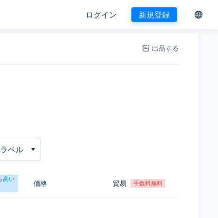
ログイン
新規登録
出品する
ラベル
ら高い
価格
貿易
手数料無料