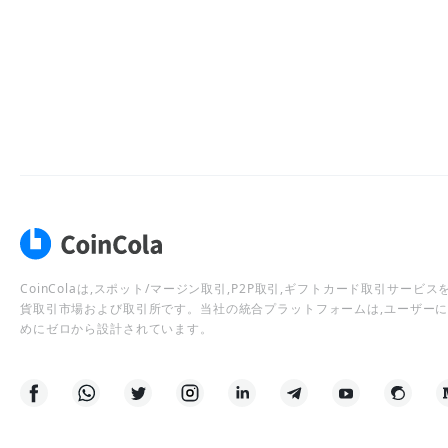
CoinColaは,スポット/マージン取引,P2P取引,ギフトカード取引サー
貨取引市場および取引所です。当社の統合プラットフォームは,ユーザー
めにゼロから設計されています。