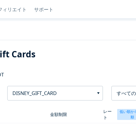
フィリエイト
サポート
ft Cards
DT
DISNEY_GIFT_CARD
すべての
レー
低い順か
金額制限
ト
順