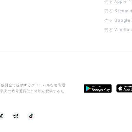
売る Apple
売る Steam
売る Google
売る Vanill
ビスを低料金で提供するグローバルな暗号通
に最高の暗号通貨取引体験を提供するた