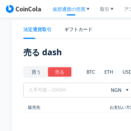
仮想通貨の売買
取引
ア
法定通貨取引
ギフトカード
売る dash
BTC
ETH
US
買う
売る
NGN
販売先
お支払い方