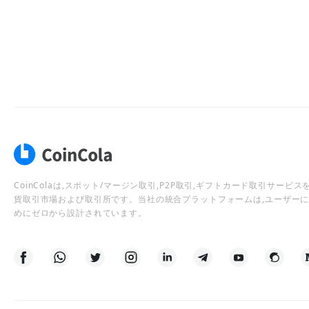
CoinColaは,スポット/マージン取引,P2P取引,ギフトカード取引サー
貨取引市場および取引所です。当社の統合プラットフォームは,ユーザー
めにゼロから設計されています。