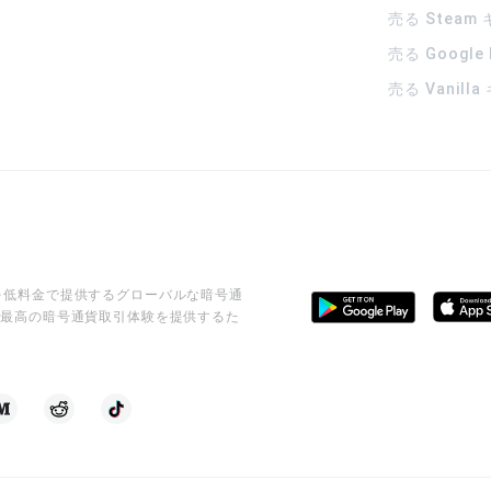
売る Steam
売る Google
売る Vanill
ビスを低料金で提供するグローバルな暗号通
に最高の暗号通貨取引体験を提供するた