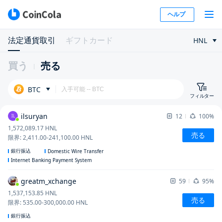
ヘルプ
法定通貨取引
ギフトカード
HNL
買う
売る
BTC
フィルター
ilsuryan
12
100%
IL
1,572,089.17
HNL
売る
限界
:
2,411.00
-
241,100.00
HNL
銀行振込
Domestic Wire Transfer
Internet Banking Payment System
greatm_xchange
59
95%
1,537,153.85
HNL
売る
限界
:
535.00
-
300,000.00
HNL
銀行振込