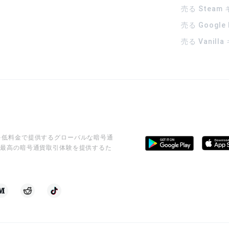
売る Steam
売る Google
売る Vanill
ビスを低料金で提供するグローバルな暗号通
に最高の暗号通貨取引体験を提供するた