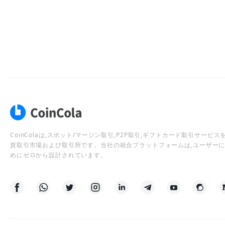
CoinColaは,スポット/マージン取引,P2P取引,ギフトカード取引サー
貨取引市場および取引所です。当社の統合プラットフォームは,ユーザー
めにゼロから設計されています。