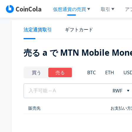
仮想通貨の売買
取引
ア
法定通貨取引
ギフトカード
売る a で MTN Mobile Mon
BTC
ETH
US
買う
売る
RWF
販売先
お支払い方