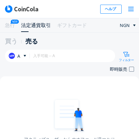
ヘルプ
NEW
急行
法定通貨取引
ギフトカード
NGN
買う
売る
A
フィルター
即時販売