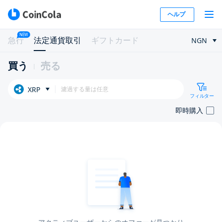
ヘルプ
NEW
急行
法定通貨取引
ギフトカード
NGN
買う
売る
XRP
フィルター
即時購入