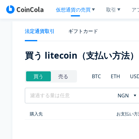
仮想通貨の売買
取引
ア
法定通貨取引
ギフトカード
買う litecoin（支払い方法）
BTC
ETH
US
買う
売る
NGN
購入先
お支払い方