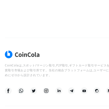
CoinColaは,スポット/マージン取引,P2P取引,ギフトカード取引サー
貨取引市場および取引所です。当社の統合プラットフォームは,ユーザー
めにゼロから設計されています。