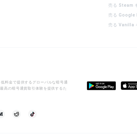
売る Steam
売る Google
売る Vanill
ビスを低料金で提供するグローバルな暗号通
に最高の暗号通貨取引体験を提供するた