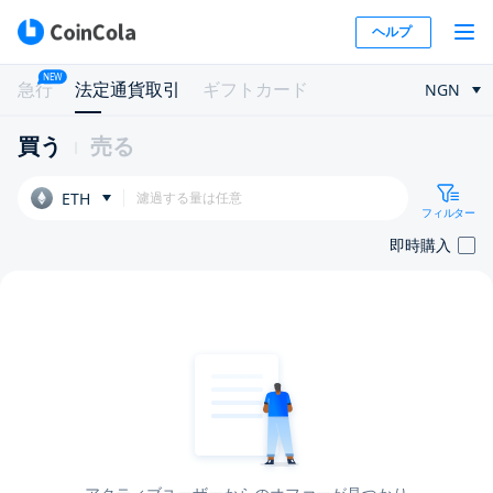
ヘルプ
NEW
急行
法定通貨取引
ギフトカード
NGN
買う
売る
ETH
フィルター
即時購入