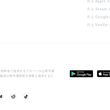
売る Apple
売る Steam
売る Google
売る Vanill
ビスを低料金で提供するグローバルな暗号通
に最高の暗号通貨取引体験を提供するた