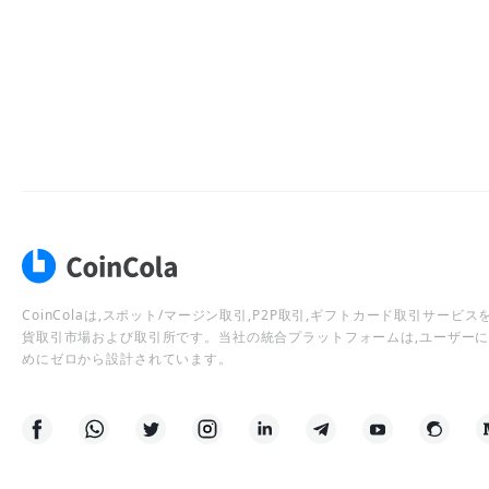
CoinColaは,スポット/マージン取引,P2P取引,ギフトカード取引サー
貨取引市場および取引所です。当社の統合プラットフォームは,ユーザー
めにゼロから設計されています。