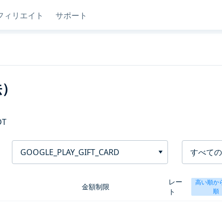
フィリエイト
サポート
法）
DT
GOOGLE_PLAY_GIFT_CARD
すべての
レー
高い順か
金額制限
ト
順