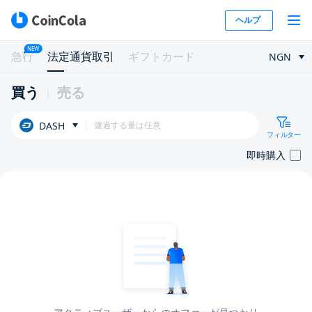
ヘルプ
NEW
急行
法定通貨取引
ギフトカード
NGN
買う
売る
DASH
フィルター
即時購入