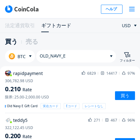
ヘルプ
法定通貨取引
ギフトカード
USD
買う
売る
OLD_NAVY_E
BTC
フィルター
rapidpayment
6829
14417
97%
306,782.98
USD
0.210
Rate
買う
限界
:
25.00-2,000.00
USD
Old Navy E Gift Card
実在カード
Eコード
レシートなし
teddy5
271
467
96%
322,122.45
USD
0.200
Rate