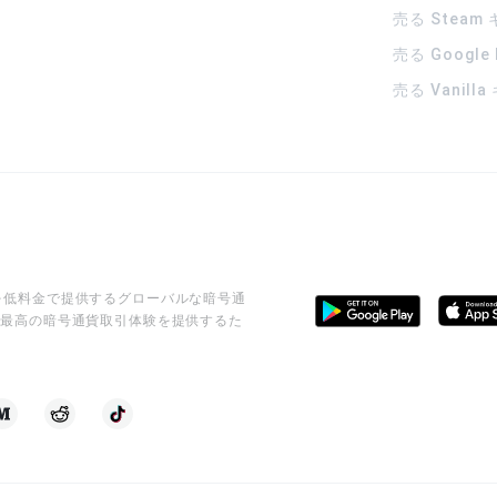
売る Steam
売る Google
売る Vanill
ビスを低料金で提供するグローバルな暗号通
に最高の暗号通貨取引体験を提供するた