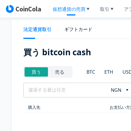
仮想通貨の売買
取引
ア
法定通貨取引
ギフトカード
買う bitcoin cash
BTC
ETH
US
買う
売る
NGN
購入先
お支払い方