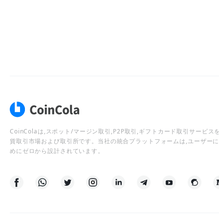
CoinColaは,スポット/マージン取引,P2P取引,ギフトカード取引サー
貨取引市場および取引所です。当社の統合プラットフォームは,ユーザー
めにゼロから設計されています。