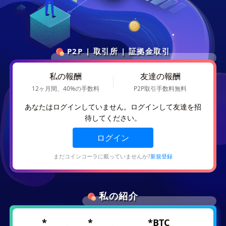
P2P | 取引所 | 証拠金取引
私の報酬
友達の報酬
12ヶ月間、40%の手数料
P2P取引手数料無料
あなたはログインしていません。ログインして友達を招
待してください。
ログイン
まだコインコーラに載っていませんか?
新規登録
私の紹介
*
*
*
BTC