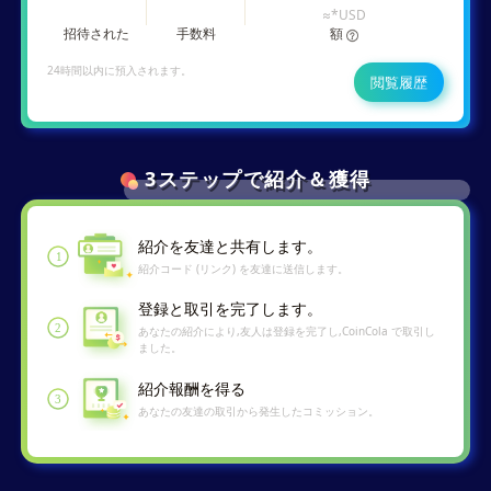
≈
*
USD
招待された
手数料
額
24時間以内に預入されます。
閲覧履歴
3ステップで紹介＆獲得
紹介を友達と共有します。
1
紹介コード (リンク) を友達に送信します。
登録と取引を完了します。
2
あなたの紹介により,友人は登録を完了し,CoinCola で取引し
ました。
紹介報酬を得る
3
あなたの友達の取引から発生したコミッション。