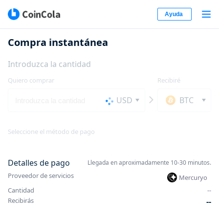
Ayuda
Compra instantánea
Introduzca la cantidad
Quiero comprar
Recibiré
USD
BTC
Seleccione el método de pago
Detalles de pago
Llegada en aproximadamente 10-30 minutos.
Proveedor de servicios
Mercuryo
Cantidad
-
-
Recibirás
-
-