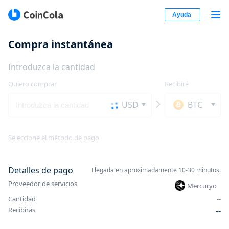
Ayuda
Compra instantánea
Introduzca la cantidad
Quiero comprar
Recibiré
USD
BTC
Seleccione el método de pago
Detalles de pago
Llegada en aproximadamente 10-30 minutos.
Proveedor de servicios
Mercuryo
Cantidad
-
-
Recibirás
-
-