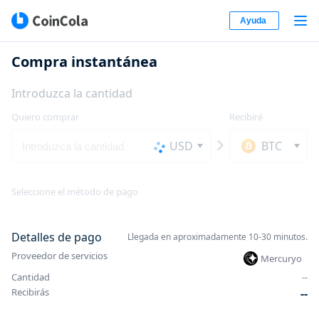
Ayuda
Compra instantánea
Introduzca la cantidad
Quiero comprar
Recibiré
USD
BTC
Seleccione el método de pago
Detalles de pago
Llegada en aproximadamente 10-30 minutos.
Proveedor de servicios
Mercuryo
Cantidad
-
-
Recibirás
-
-