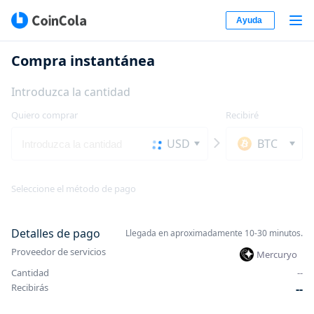
Ayuda
Compra instantánea
Introduzca la cantidad
Quiero comprar
Recibiré
USD
BTC
Seleccione el método de pago
Detalles de pago
Llegada en aproximadamente 10-30 minutos.
Proveedor de servicios
Mercuryo
Cantidad
-
-
Recibirás
-
-