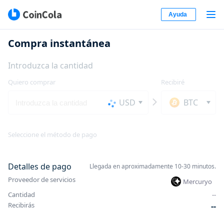
Ayuda
Compra instantánea
Introduzca la cantidad
Quiero comprar
Recibiré
USD
BTC
Seleccione el método de pago
Detalles de pago
Llegada en aproximadamente 10-30 minutos.
Proveedor de servicios
Mercuryo
Cantidad
-
-
Recibirás
-
-