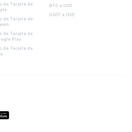
o de Tarjeta de
BTC a USD
pple
USDT a USD
o de Tarjeta de
team
o de Tarjeta de
oogle Play
o de Tarjeta de
la