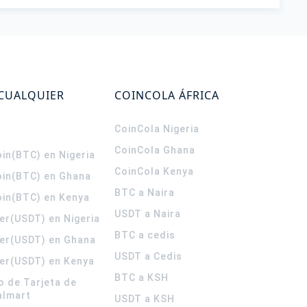
 CUALQUIER
COINCOLA ÁFRICA
CoinCola
Nigeria
CoinCola
Ghana
in(BTC) en Nigeria
CoinCola
Kenya
oin(BTC) en Ghana
BTC a Naira
oin(BTC) en Kenya
USDT a Naira
er(USDT) en Nigeria
BTC a cedis
er(USDT) en Ghana
USDT a Cedis
er(USDT) en Kenya
BTC a KSH
o de Tarjeta de
almart
USDT a KSH