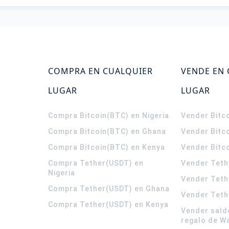
COMPRA EN CUALQUIER
VENDE EN
LUGAR
LUGAR
Compra Bitcoin(BTC) en Nigeria
Vender Bitco
Compra Bitcoin(BTC) en Ghana
Vender Bitc
Compra Bitcoin(BTC) en Kenya
Vender Bitc
Compra Tether(USDT) en
Vender Teth
Nigeria
Vender Teth
Compra Tether(USDT) en Ghana
Vender Teth
Compra Tether(USDT) en Kenya
Vender sald
regalo de W