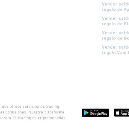
Vender sald
regalo de A
Vender sald
regalo de S
Vender sald
regalo de G
Vender sald
regalo Vanil
 que ofrece servicios de trading
jas comisiones. Nuestra plataforma
riencia de trading de criptomonedas