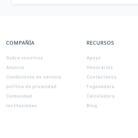
COMPAÑÍA
RECURSOS
Sobre nosotros
Apoyo
Anuncio
Honorarios
Condiciones de servicio
Contáctanos
política de privacidad
Fogonadura
Comunidad
Calculadora
Instituciones
Blog