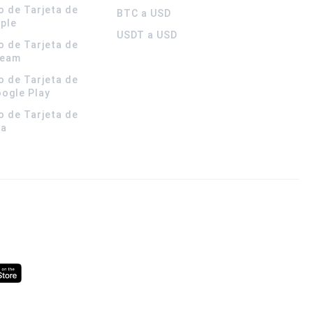
o de Tarjeta de
BTC a USD
pple
USDT a USD
o de Tarjeta de
team
o de Tarjeta de
oogle Play
o de Tarjeta de
la