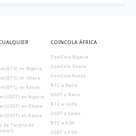
 CUALQUIER
COINCOLA ÁFRICA
CoinCola
Nigeria
CoinCola
Ghana
in(BTC) en Nigeria
CoinCola
Kenya
oin(BTC) en Ghana
BTC a Naira
oin(BTC) en Kenya
USDT a Naira
er(USDT) en Nigeria
BTC a cedis
er(USDT) en Ghana
USDT a Cedis
er(USDT) en Kenya
BTC a KSH
o de Tarjeta de
almart
USDT a KSH