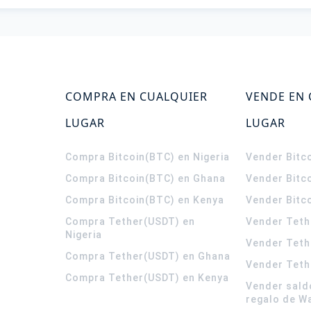
COMPRA EN CUALQUIER
VENDE EN
LUGAR
LUGAR
Compra Bitcoin(BTC) en Nigeria
Vender Bitco
Compra Bitcoin(BTC) en Ghana
Vender Bitc
Compra Bitcoin(BTC) en Kenya
Vender Bitc
Compra Tether(USDT) en
Vender Teth
Nigeria
Vender Teth
Compra Tether(USDT) en Ghana
Vender Teth
Compra Tether(USDT) en Kenya
Vender sald
regalo de W