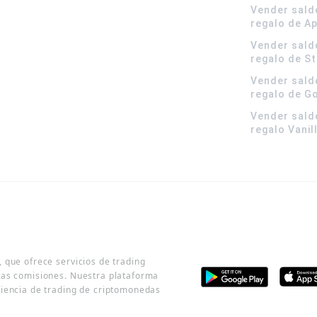
Vender sald
regalo de A
Vender sald
regalo de S
Vender sald
regalo de G
Vender sald
regalo Vanil
 que ofrece servicios de trading
jas comisiones. Nuestra plataforma
riencia de trading de criptomonedas