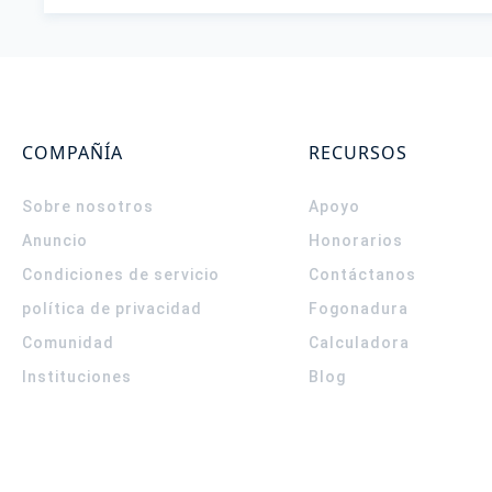
COMPAÑÍA
RECURSOS
Sobre nosotros
Apoyo
Anuncio
Honorarios
Condiciones de servicio
Contáctanos
política de privacidad
Fogonadura
Comunidad
Calculadora
Instituciones
Blog