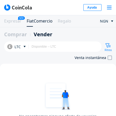
Ayuda
NEW
Expresar
FiatComercio
Regalo
NGN
Comprar
Vender
LTC
Filtros
Venta instantánea