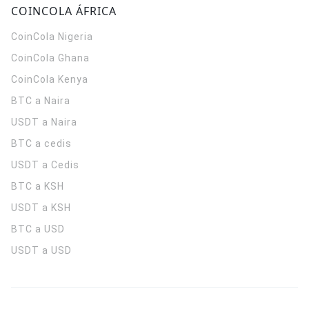
COINCOLA ÁFRICA
CoinCola
Nigeria
CoinCola
Ghana
CoinCola
Kenya
BTC a Naira
USDT a Naira
BTC a cedis
USDT a Cedis
BTC a KSH
USDT a KSH
BTC a USD
USDT a USD