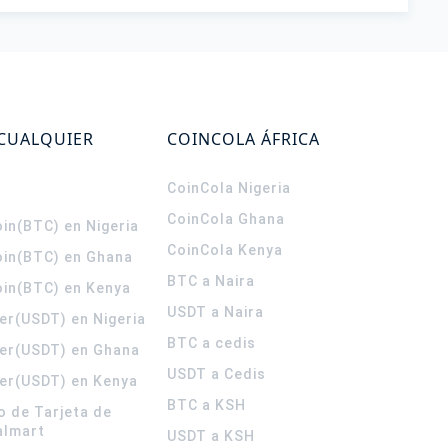
 CUALQUIER
COINCOLA ÁFRICA
CoinCola
Nigeria
CoinCola
Ghana
in(BTC) en Nigeria
CoinCola
Kenya
oin(BTC) en Ghana
BTC a Naira
oin(BTC) en Kenya
USDT a Naira
er(USDT) en Nigeria
BTC a cedis
er(USDT) en Ghana
USDT a Cedis
er(USDT) en Kenya
BTC a KSH
o de Tarjeta de
almart
USDT a KSH