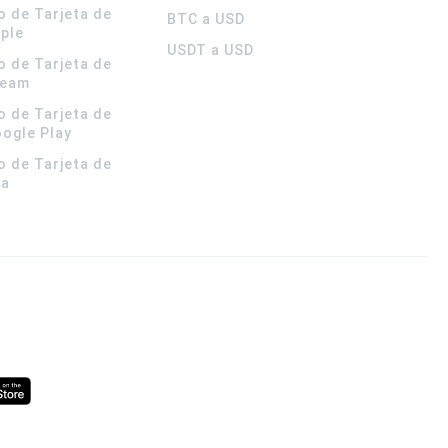
o de Tarjeta de
BTC a USD
pple
USDT a USD
o de Tarjeta de
team
o de Tarjeta de
oogle Play
o de Tarjeta de
la