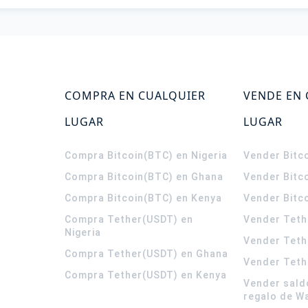
COMPRA EN CUALQUIER
VENDE EN
LUGAR
LUGAR
Compra Bitcoin(BTC) en Nigeria
Vender Bitco
Compra Bitcoin(BTC) en Ghana
Vender Bitc
Compra Bitcoin(BTC) en Kenya
Vender Bitc
Compra Tether(USDT) en
Vender Teth
Nigeria
Vender Teth
Compra Tether(USDT) en Ghana
Vender Teth
Compra Tether(USDT) en Kenya
Vender sald
regalo de W