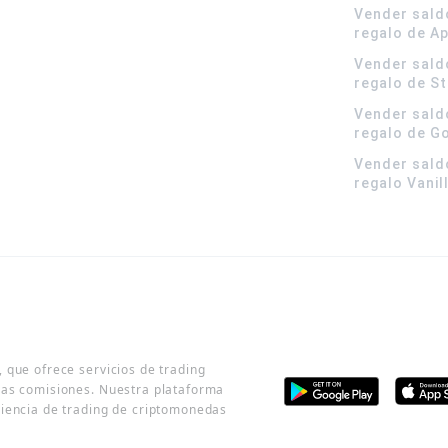
Vender sald
regalo de A
Vender sald
regalo de S
Vender sald
regalo de G
Vender sald
regalo Vanil
 que ofrece servicios de trading
jas comisiones. Nuestra plataforma
riencia de trading de criptomonedas