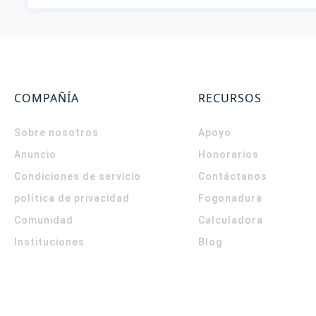
COMPAÑÍA
RECURSOS
Sobre nosotros
Apoyo
Anuncio
Honorarios
Condiciones de servicio
Contáctanos
política de privacidad
Fogonadura
Comunidad
Calculadora
Instituciones
Blog