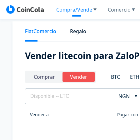
Compra/Vende
Comercio
FiatComercio
Regalo
Vender litecoin para Zalo
BTC
ETH
Comprar
Vender
NGN
Vender a
Pagar con