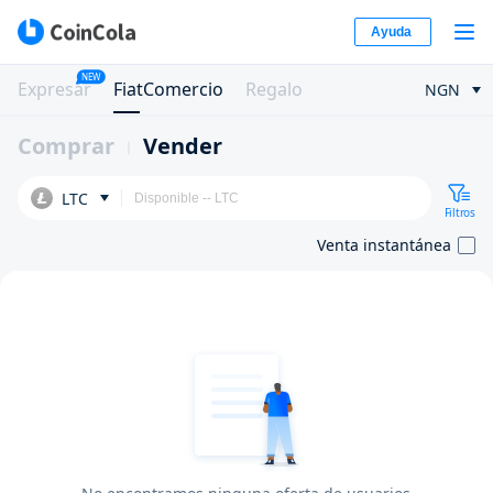
Ayuda
NEW
Expresar
FiatComercio
Regalo
NGN
Comprar
Vender
LTC
Filtros
Venta instantánea