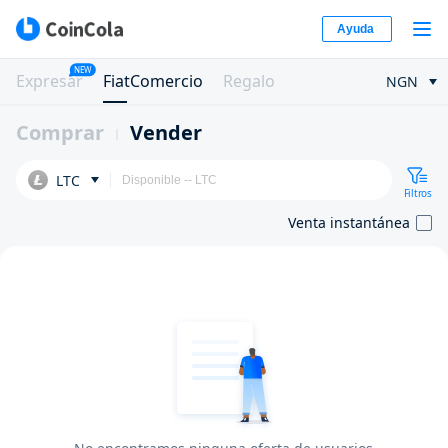
Ayuda
NEW
Expresar
FiatComercio
Regalo
NGN
Comprar
Vender
LTC
Filtros
Venta instantánea