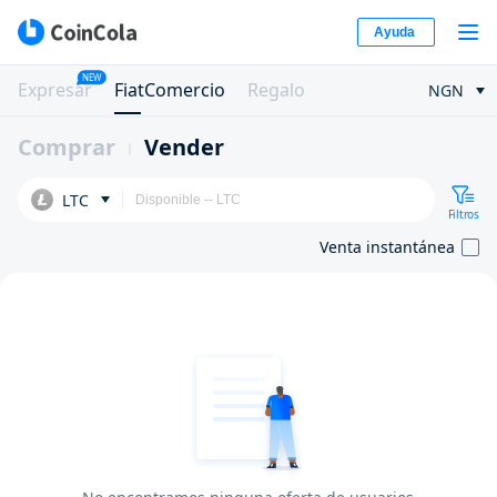
Ayuda
NEW
Expresar
FiatComercio
Regalo
NGN
Comprar
Vender
LTC
Filtros
Venta instantánea