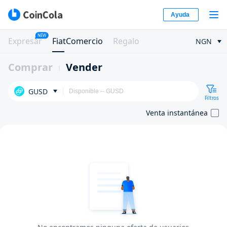
Ayuda
NEW
Expresar
FiatComercio
Regalo
NGN
Comprar
Vender
GUSD
Filtros
Venta instantánea