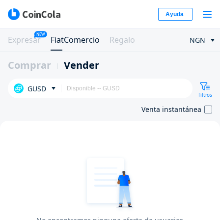
Ayuda
NEW
Expresar
FiatComercio
Regalo
NGN
Comprar
Vender
GUSD
Filtros
Venta instantánea