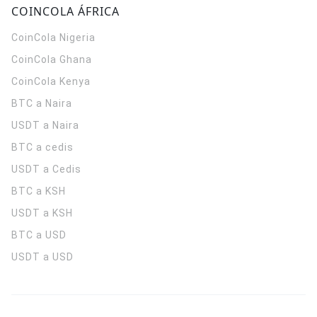
COINCOLA ÁFRICA
CoinCola
Nigeria
CoinCola
Ghana
CoinCola
Kenya
BTC a Naira
USDT a Naira
BTC a cedis
USDT a Cedis
BTC a KSH
USDT a KSH
BTC a USD
USDT a USD